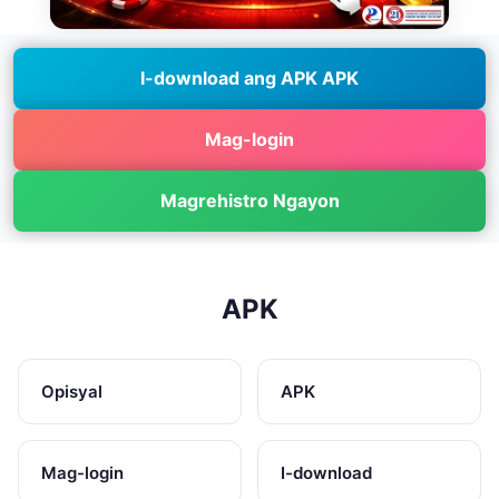
I-download ang APK APK
Mag-login
Magrehistro Ngayon
APK
Opisyal
APK
Mag-login
I-download