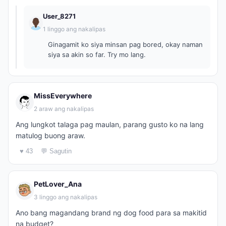
User_8271
1 linggo ang nakalipas
Ginagamit ko siya minsan pag bored, okay naman
siya sa akin so far. Try mo lang.
MissEverywhere
2 araw ang nakalipas
Ang lungkot talaga pag maulan, parang gusto ko na lang
matulog buong araw.
♥ 43
💬 Sagutin
PetLover_Ana
3 linggo ang nakalipas
Ano bang magandang brand ng dog food para sa makitid
na budget?