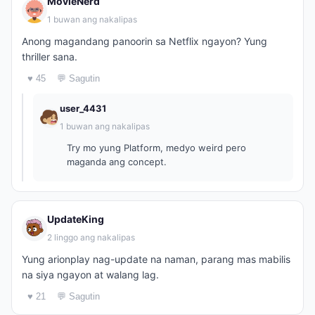
MovieNerd
1 buwan ang nakalipas
Anong magandang panoorin sa Netflix ngayon? Yung
thriller sana.
♥ 45
💬 Sagutin
user_4431
1 buwan ang nakalipas
Try mo yung Platform, medyo weird pero
maganda ang concept.
UpdateKing
2 linggo ang nakalipas
Yung arionplay nag-update na naman, parang mas mabilis
na siya ngayon at walang lag.
♥ 21
💬 Sagutin