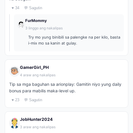
♥ 34
💬 Sagutin
FurMommy
3 linggo ang nakalipas
Try mo yung binibili sa palengke na per kilo, basta
i-mix mo sa kanin at gulay.
GamerGirl_PH
4 araw ang nakalipas
Tip sa mga baguhan sa arionplay: Gamitin niyo yung daily
bonus para mabilis maka-level up.
♥ 23
💬 Sagutin
JobHunter2024
3 araw ang nakalipas