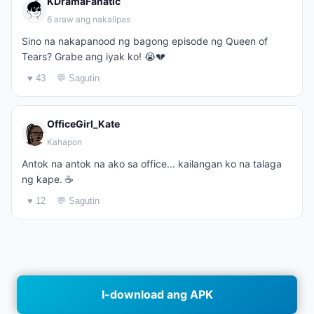
KDramaFanatic
6 araw ang nakalipas
Sino na nakapanood ng bagong episode ng Queen of
Tears? Grabe ang iyak ko! 😭💔
♥ 43
💬 Sagutin
OfficeGirl_Kate
Kahapon
Antok na antok na ako sa office... kailangan ko na talaga
ng kape. ☕
♥ 12
💬 Sagutin
I-download ang APK