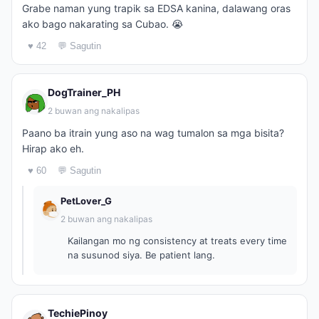
Grabe naman yung trapik sa EDSA kanina, dalawang oras
ako bago nakarating sa Cubao. 😭
♥ 42
💬 Sagutin
DogTrainer_PH
2 buwan ang nakalipas
Paano ba itrain yung aso na wag tumalon sa mga bisita?
Hirap ako eh.
♥ 60
💬 Sagutin
PetLover_G
2 buwan ang nakalipas
Kailangan mo ng consistency at treats every time
na susunod siya. Be patient lang.
TechiePinoy