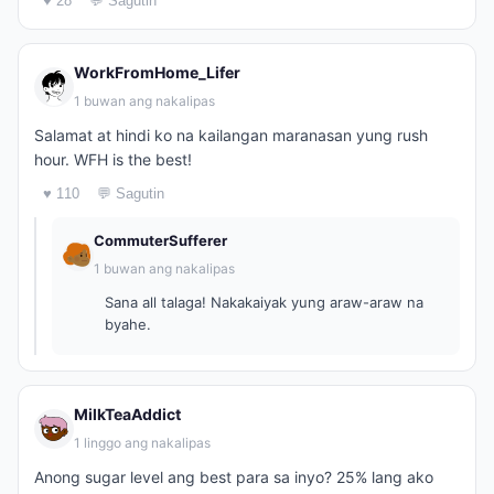
♥ 28
💬 Sagutin
WorkFromHome_Lifer
1 buwan ang nakalipas
Salamat at hindi ko na kailangan maranasan yung rush
hour. WFH is the best!
♥ 110
💬 Sagutin
CommuterSufferer
1 buwan ang nakalipas
Sana all talaga! Nakakaiyak yung araw-araw na
byahe.
MilkTeaAddict
1 linggo ang nakalipas
Anong sugar level ang best para sa inyo? 25% lang ako