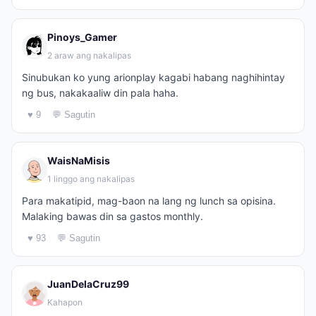
Pinoys_Gamer
2 araw ang nakalipas
Sinubukan ko yung arionplay kagabi habang naghihintay
ng bus, nakakaaliw din pala haha.
♥ 9
💬 Sagutin
WaisNaMisis
1 linggo ang nakalipas
Para makatipid, mag-baon na lang ng lunch sa opisina.
Malaking bawas din sa gastos monthly.
♥ 93
💬 Sagutin
JuanDelaCruz99
Kahapon