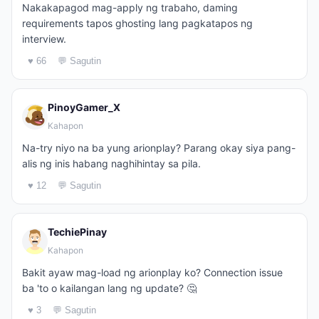
Nakakapagod mag-apply ng trabaho, daming
requirements tapos ghosting lang pagkatapos ng
interview.
♥ 66
💬 Sagutin
PinoyGamer_X
Kahapon
Na-try niyo na ba yung arionplay? Parang okay siya pang-
alis ng inis habang naghihintay sa pila.
♥ 12
💬 Sagutin
TechiePinay
Kahapon
Bakit ayaw mag-load ng arionplay ko? Connection issue
ba 'to o kailangan lang ng update? 🤔
♥ 3
💬 Sagutin