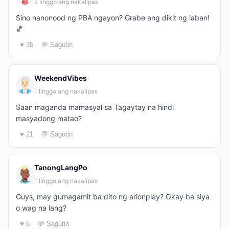
2 linggo ang nakalipas
Sino nanonood ng PBA ngayon? Grabe ang dikit ng laban!
🏀
♥ 35
💬 Sagutin
WeekendVibes
1 linggo ang nakalipas
Saan maganda mamasyal sa Tagaytay na hindi
masyadong matao?
♥ 21
💬 Sagutin
TanongLangPo
1 linggo ang nakalipas
Guys, may gumagamit ba dito ng arionplay? Okay ba siya
o wag na lang?
♥ 6
💬 Sagutin