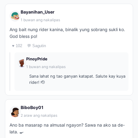
Bayanihan_User
1 buwan ang nakalipas
Ang bait nung rider kanina, binalik yung sobrang sukli ko.
God bless po!
♥ 102
💬 Sagutin
PinoyPride
1 buwan ang nakalipas
Sana lahat ng tao ganyan katapat. Salute kay kuya
rider! 🫡
BiboBoy01
2 araw ang nakalipas
Ano ba masarap na almusal ngayon? Sawa na ako sa de-
lata. 🍳