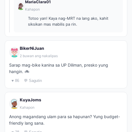
MariaClara01
Kahapon
Totoo yan! Kaya nag-MRT na lang ako, kahit
siksikan mas mabilis pa rin.
BikerNiJuan
2 buwan ang nakalipas
Sarap mag-bike kanina sa UP Diliman, presko yung
hangin. 🚲
♥ 86
💬 Sagutin
KuyaJoms
Kahapon
Anong magandang ulam para sa hapunan? Yung budget-
friendly lang sana.