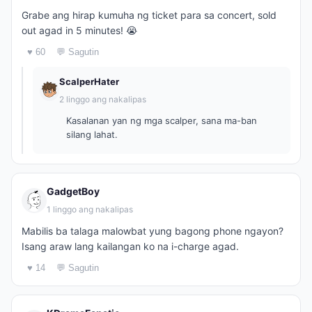
Grabe ang hirap kumuha ng ticket para sa concert, sold
out agad in 5 minutes! 😭
♥ 60
💬 Sagutin
ScalperHater
2 linggo ang nakalipas
Kasalanan yan ng mga scalper, sana ma-ban
silang lahat.
GadgetBoy
1 linggo ang nakalipas
Mabilis ba talaga malowbat yung bagong phone ngayon?
Isang araw lang kailangan ko na i-charge agad.
♥ 14
💬 Sagutin