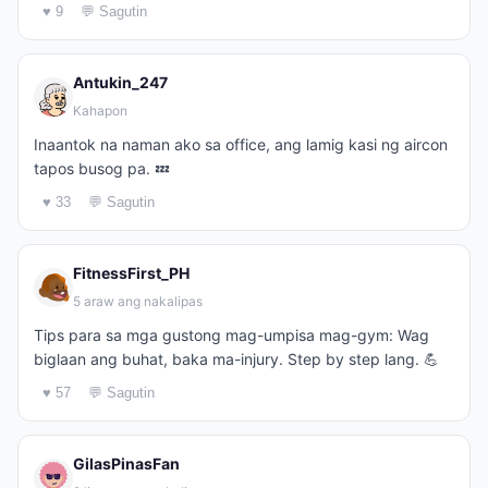
♥ 9
💬 Sagutin
Antukin_247
Kahapon
Inaantok na naman ako sa office, ang lamig kasi ng aircon
tapos busog pa. 💤
♥ 33
💬 Sagutin
FitnessFirst_PH
5 araw ang nakalipas
Tips para sa mga gustong mag-umpisa mag-gym: Wag
biglaan ang buhat, baka ma-injury. Step by step lang. 💪
♥ 57
💬 Sagutin
GilasPinasFan