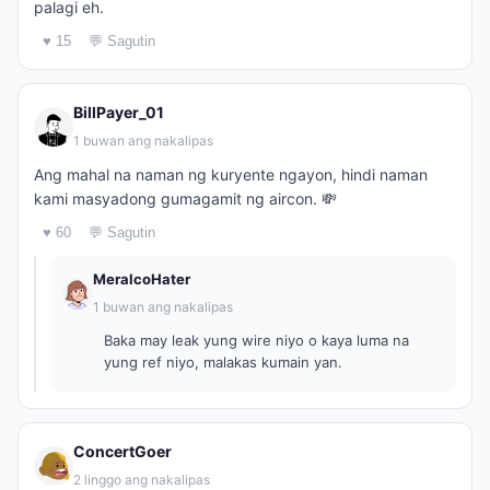
palagi eh.
♥ 15
💬 Sagutin
BillPayer_01
1 buwan ang nakalipas
Ang mahal na naman ng kuryente ngayon, hindi naman
kami masyadong gumagamit ng aircon. 💸
♥ 60
💬 Sagutin
MeralcoHater
1 buwan ang nakalipas
Baka may leak yung wire niyo o kaya luma na
yung ref niyo, malakas kumain yan.
ConcertGoer
2 linggo ang nakalipas